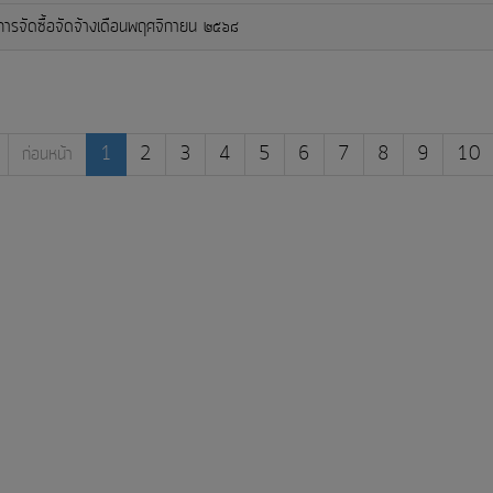
ารจัดซื้อจัดจ้างเดือนพฤศจิกายน ๒๕๖๘
ก่อนหน้า
1
2
3
4
5
6
7
8
9
10